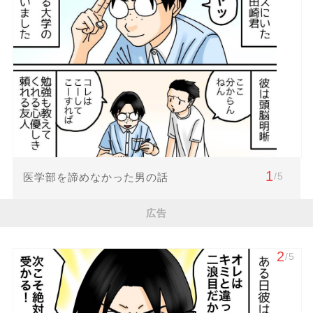
1
/5
医学部を諦めなかった男の話
広告
2
/5