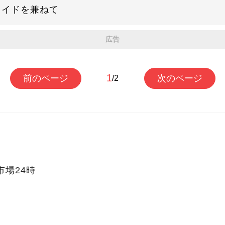
ライドを兼ねて
広告
1
前のページ
次のページ
/2
市場24時