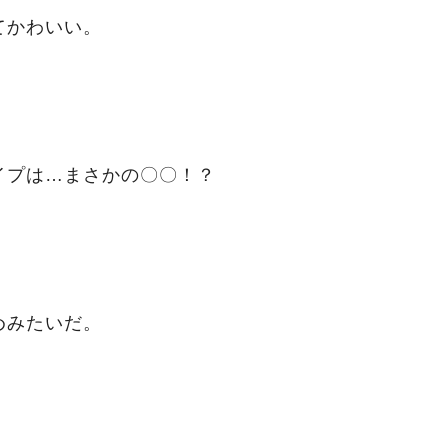
てかわいい。
イプは…まさかの〇〇！？
めみたいだ。