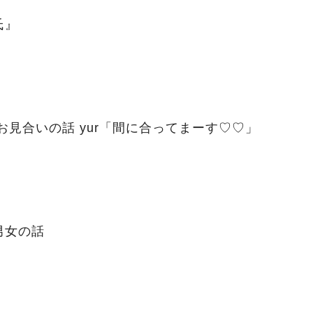
氏』
オンのお見合いの話 yur「間に合ってまーす♡♡」
男女の話