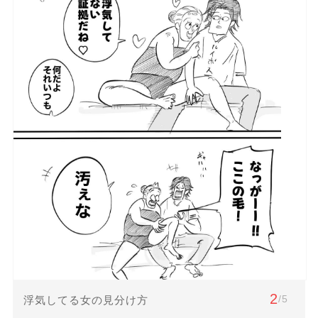
2
/5
浮気してる女の見分け方