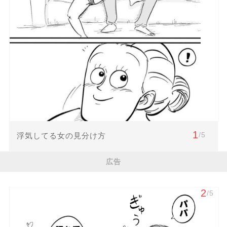
1
/5
浮気してる女の見分け方
広告
2
/5