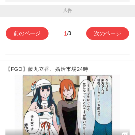
広告
1
前のページ
次のページ
/3
【FGO】藤丸立香、婚活市場24時