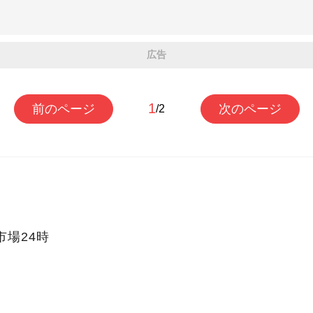
広告
1
前のページ
次のページ
/2
市場24時