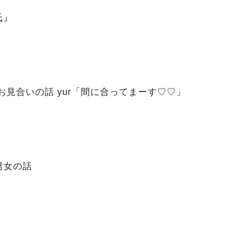
氏』
オンのお見合いの話 yur「間に合ってまーす♡♡」
男女の話