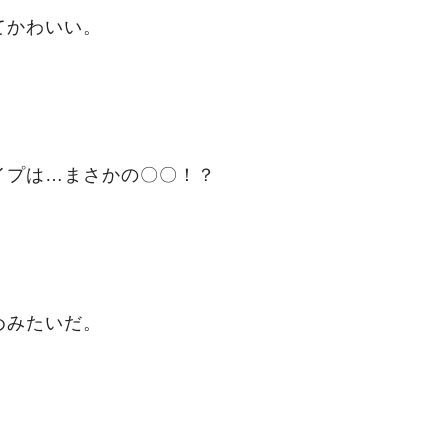
てかわいい。
イプは…まさかの〇〇！？
めみたいだ。